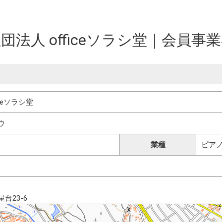
団法人 officeソラシ堂｜会員事
ceソラシ堂
ウ
業種
ピア
台23-6