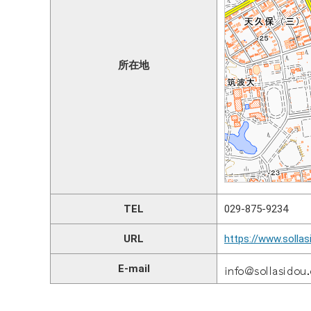
所在地
TEL
029-875-9234
URL
https://www.solla
E-mail