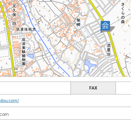
FAX
sidou.com/