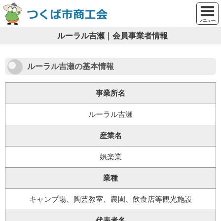
ルーラル吉瀬｜会員事業者情報
ルーラル吉瀬の基本情報
事業所名
ルーラル吉瀬
産業名
娯楽業
業種
キャンプ場、陶芸教室、農園、飲食店等観光施設
代表者名