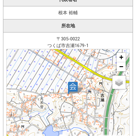
根本 裕輔
所在地
〒305-0022
つくば市吉瀬1679-1