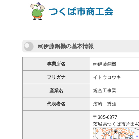
㈱伊藤鋼機の基本情報
事業所名
㈱伊藤鋼機
フリガナ
イトウコウキ
産業名
総合工事業
代表者名
濱崎 秀雄
〒305-0877
茨城県つくば市片田48